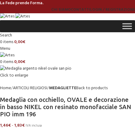
La Fede prende Forma.
CHI SIAMO
CONTATTI
LOGIN / REGISTRAZIONE
Search
0
items
0,00
€
Menu
0
items
0,00
€
Click to enlarge
Home
ARTICOLI RELIGIOSI
MEDAGLIETTE
Back to products
Medaglia con occhiello, OVALE e decorazione
in basso NIKEL con resinato monofacciale SAN
PIO imm 196
1,46
€
-
1,83
€
IVA inclusa