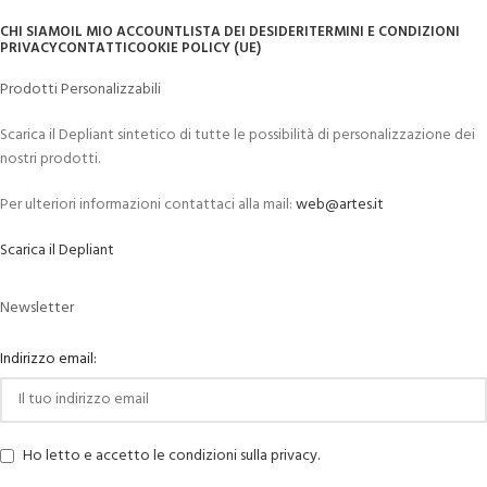
CHI SIAMO
IL MIO ACCOUNT
LISTA DEI DESIDERI
TERMINI E CONDIZIONI
PRIVACY
CONTATTI
COOKIE POLICY (UE)
Prodotti Personalizzabili
Scarica il Depliant sintetico di tutte le possibilità di personalizzazione dei
nostri prodotti.
Per ulteriori informazioni contattaci alla mail:
web@artes.it
Scarica il Depliant
Newsletter
Indirizzo email:
Ho letto e accetto le condizioni sulla privacy.