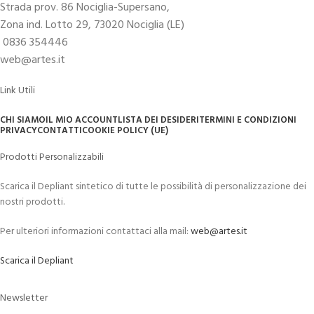
Strada prov. 86 Nociglia-Supersano,
Zona ind. Lotto 29, 73020 Nociglia (LE)
0836 354446
web@artes.it
Link Utili
CHI SIAMO
IL MIO ACCOUNT
LISTA DEI DESIDERI
TERMINI E CONDIZIONI
PRIVACY
CONTATTI
COOKIE POLICY (UE)
Prodotti Personalizzabili
Scarica il Depliant sintetico di tutte le possibilità di personalizzazione dei
nostri prodotti.
Per ulteriori informazioni contattaci alla mail:
web@artes.it
Scarica il Depliant
Newsletter