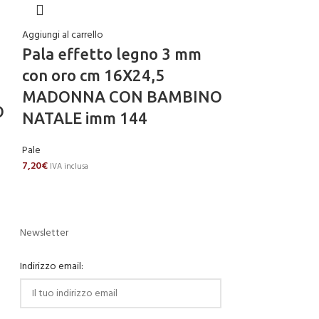
Aggiungi al carrello
Aggiungi al carrell
Pala effetto legno 3 mm
Pala effet
con oro cm 16X24,5
con oro cm
MADONNA CON BAMBINO
O
MADONNA 
NATALE imm 144
imm 228
Pale
Pale
7,20
€
IVA inclusa
7,20
€
IVA inclusa
Newsletter
Indirizzo email: