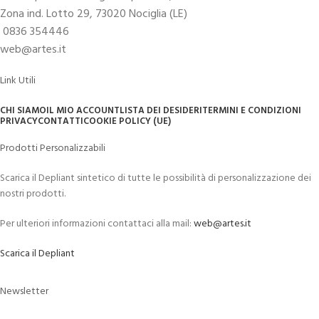
Zona ind. Lotto 29, 73020 Nociglia (LE)
0836 354446
web@artes.it
Link Utili
CHI SIAMO
IL MIO ACCOUNT
LISTA DEI DESIDERI
TERMINI E CONDIZIONI
PRIVACY
CONTATTI
COOKIE POLICY (UE)
Prodotti Personalizzabili
Scarica il Depliant sintetico di tutte le possibilità di personalizzazione dei
nostri prodotti.
Per ulteriori informazioni contattaci alla mail:
web@artes.it
Scarica il Depliant
Newsletter