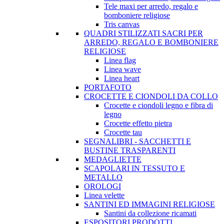
Tele maxi per arredo, regalo e
bomboniere religiose
Tris canvas
QUADRI STILIZZATI SACRI PER
ARREDO, REGALO E BOMBONIERE
RELIGIOSE
Linea flag
Linea wave
Linea heart
PORTAFOTO
CROCETTE E CIONDOLI DA COLLO
Crocette e ciondoli legno e fibra di
legno
Crocette effetto pietra
Crocette tau
SEGNALIBRI - SACCHETTI E
BUSTINE TRASPARENTI
MEDAGLIETTE
SCAPOLARI IN TESSUTO E
METALLO
OROLOGI
Linea velette
SANTINI ED IMMAGINI RELIGIOSE
Santini da collezione ricamati
ESPOSITORI PRODOTTI