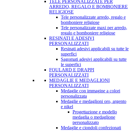
TELE PERSONALIZZATE PER
ARREDO, REGALO E BOMBONIERE
RELIGIOSE
Tele personalizzate arredo, regalo e
bomboniere religiose
Tele personalizzate maxi per arredo,
regalo e bomboniere religiose
RESINATI E ADESIVI
PERSONALIZZATI
Resinati adesivi applicabili su tutte le
superfici
Sagomati adesivi applicabili su tutte
le superfici
FOULARD E DRAPPI
PERSONALIZZATI
MEDAGLIE E MEDAGLIONI
PERSONALIZZATI
Medaglie con immagine a colori
personalizzata
Medaglie e medaglioni oro, argento
e nikel
Progettazione e modello
medaglia o medaglione
personalizzato
Medaglie e ciondoli confezionati