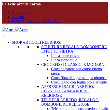
La Fede prende Forma.
Chi Siamo
Contatti
LOGIN / REGISTRAZIONE
SHOP ARTICOLI RELIGIOSI
SCULTURE REGALO BOMBONIERE
EFFETTO PIETRA
Linea stone classic
Linea stone style
CROCEFISSI CLASSICI E MODERNI
Croci da parete con corpo effetto
pietra
Croci fibra di legno stampa pittorica
Croci legno con foglia oro e argento
AFFRESCHI SACRI ARREDO,
REGALO E BOMBONIERE
RELIGIOSE
TELE PER ARREDO, REGALO E
BOMBONIERE RELIGIOSE
Tele per bomboniere, arredo e regalo