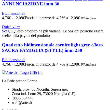
ANNUNCIAZIONE imm 36
Bidimensionali
4,76
€
-
12,08
€
Fascia di prezzo: da 4,76€ a 12,08€
IVA inclusa
Quick view
Scegli
Questo prodotto ha più varianti. Le opzioni possono essere
scelte nella pagina del prodotto
Quadretto bidimensionale cornice light grey c/foro
SACRA FAMIGLIA (STYLE) imm 230
Bidimensionali
4,76
€
-
12,08
€
Fascia di prezzo: da 4,76€ a 12,08€
IVA inclusa
La Fede prende Forma
Strada prov. 86 Nociglia-Supersano,
Zona ind. Lotto 29, 73020 Nociglia (LE)
0836 354446
web@artes.it