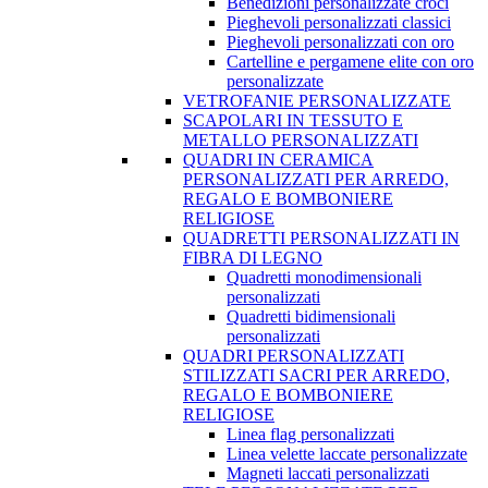
Benedizioni personalizzate croci
Pieghevoli personalizzati classici
Pieghevoli personalizzati con oro
Cartelline e pergamene elite con oro
personalizzate
VETROFANIE PERSONALIZZATE
SCAPOLARI IN TESSUTO E
METALLO PERSONALIZZATI
QUADRI IN CERAMICA
PERSONALIZZATI PER ARREDO,
REGALO E BOMBONIERE
RELIGIOSE
QUADRETTI PERSONALIZZATI IN
FIBRA DI LEGNO
Quadretti monodimensionali
personalizzati
Quadretti bidimensionali
personalizzati
QUADRI PERSONALIZZATI
STILIZZATI SACRI PER ARREDO,
REGALO E BOMBONIERE
RELIGIOSE
Linea flag personalizzati
Linea velette laccate personalizzate
Magneti laccati personalizzati