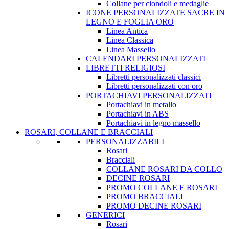
Collane per ciondoli e medaglie
ICONE PERSONALIZZATE SACRE IN
LEGNO E FOGLIA ORO
Linea Antica
Linea Classica
Linea Massello
CALENDARI PERSONALIZZATI
LIBRETTI RELIGIOSI
Libretti personalizzati classici
Libretti personalizzati con oro
PORTACHIAVI PERSONALIZZATI
Portachiavi in metallo
Portachiavi in ABS
Portachiavi in legno massello
ROSARI, COLLANE E BRACCIALI
PERSONALIZZABILI
Rosari
Bracciali
COLLANE ROSARI DA COLLO
DECINE ROSARI
PROMO COLLANE E ROSARI
PROMO BRACCIALI
PROMO DECINE ROSARI
GENERICI
Rosari