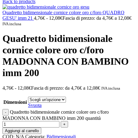
Back to products
Quadretto bidimensionale cornice colore oro c/foro QUADRO
GESU' imm 21
4,76
€
-
12,08
€
Fascia di prezzo: da 4,76€ a 12,08€
IVA inclusa
Quadretto bidimensionale
cornice colore oro c/foro
MADONNA CON BAMBINO
imm 200
4,76
€
-
12,08
€
Fascia di prezzo: da 4,76€ a 12,08€
IVA inclusa
Dimensioni
Svuota
Quadretto bidimensionale cornice colore oro c/foro
MADONNA CON BAMBINO imm 200 quantità
Aggiungi al carrello
COD:
N/A
Categoria:
Bidimensionali