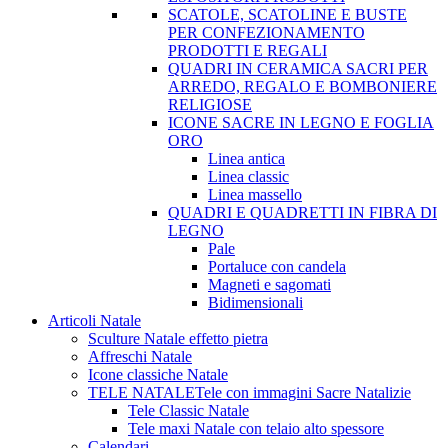
SCATOLE, SCATOLINE E BUSTE
PER CONFEZIONAMENTO
PRODOTTI E REGALI
QUADRI IN CERAMICA SACRI PER
ARREDO, REGALO E BOMBONIERE
RELIGIOSE
ICONE SACRE IN LEGNO E FOGLIA
ORO
Linea antica
Linea classic
Linea massello
QUADRI E QUADRETTI IN FIBRA DI
LEGNO
Pale
Portaluce con candela
Magneti e sagomati
Bidimensionali
Articoli Natale
Sculture Natale effetto pietra
Affreschi Natale
Icone classiche Natale
TELE NATALE
Tele con immagini Sacre Natalizie
Tele Classic Natale
Tele maxi Natale con telaio alto spessore
Calendari