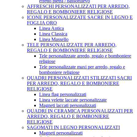
effetto pietra / bassorilievo
AFFRESCHI PERSONALIZZATI PER ARREDO,
REGALO E BOMBONIERE RELIGIOSE
ICONE PERSONALIZZATE SACRE IN LEGNO E
FOGLIA ORO
Linea Antica
Linea Classica
Linea Massello
TELE PERSONALIZZATE PER ARREDO,
REGALO E BOMBONIERE RELIGIOSE
Tele personalizzate arredo, regalo e bomboniere
religiose
Tele personalizzate maxi per arredo, regalo e
bomboniere religiose
QUADRI PERSONALIZZATI STILIZZATI SACRI
PER ARREDO, REGALO E BOMBONIERE
RELIGIOSE
Linea flag personalizzati
Linea velette laccate personalizzate
Magneti laccati personalizzati
QUADRI IN CERAMICA PERSONALIZZATI PER
ARREDO, REGALO E BOMBONIERE
RELIGIOSE
SAGOMATI IN LEGNO PERSONALIZZATI
Magneti personalizzati