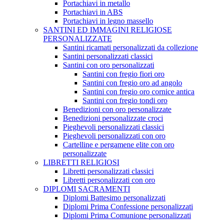
Portachiavi in metallo
Portachiavi in ABS
Portachiavi in legno massello
SANTINI ED IMMAGINI RELIGIOSE
PERSONALIZZATE
Santini ricamati personalizzati da collezione
Santini personalizzati classici
Santini con oro personalizzati
Santini con fregio fiori oro
Santini con fregio oro ad angolo
Santini con fregio oro cornice antica
Santini con fregio tondi oro
Benedizioni con oro personalizzate
Benedizioni personalizzate croci
Pieghevoli personalizzati classici
Pieghevoli personalizzati con oro
Cartelline e pergamene elite con oro
personalizzate
LIBRETTI RELIGIOSI
Libretti personalizzati classici
Libretti personalizzati con oro
DIPLOMI SACRAMENTI
Diplomi Battesimo personalizzati
Diplomi Prima Confessione personalizzati
Diplomi Prima Comunione personalizzati