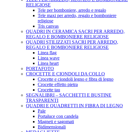
RELIGIOSE
Tele per bomboniere, arredo e regalo
Tele maxi per arredo, regalo e bomboniere
religiose
Tris canvas
QUADRI IN CERAMICA SACRI PER ARREDO,
REGALO E BOMBONIERE RELIGIOSE
QUADRI STILIZZATI SACRI PER ARREDO,
REGALO E BOMBONIERE RELIGIOSE
Linea flag
Linea wave
Linea heart
PORTAFOTO
CROCETTE E CIONDOLI DA COLLO
Crocette e ciondoli legno e fibra di legno
Crocette effetto pietra
Crocette tau
SEGNALIBRI – SACCHETTI E BUSTINE
TRASPARENTI
QUADRI E QUADRETTI IN FIBRA DI LEGNO
Pale
Portaluce con candela
Magneti e sagomati
Bidimensionali