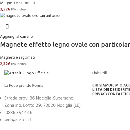
Magneti e sagomati
2,32
€
IVA inclusa
Aggiungi al carrello
Magnete effetto legno ovale con particol
Magneti e sagomati
2,32
€
IVA inclusa
Link Utili
La Fede prende Forma
CHI SIAMO
IL MIO A
LISTA DEI DESIDERI
TE
PRIVACY
CONTATTI
C
Strada prov. 86 Nociglia-Supersano,
Zona ind. Lotto 29, 73020 Nociglia (LE)
0836 354446
web@artes.it