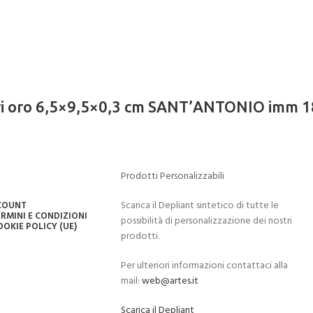
ari oro 6,5×9,5×0,3 cm SANT’ANTONIO imm 
Prodotti Personalizzabili
Scarica il Depliant sintetico di tutte le
CCOUNT
RMINI E CONDIZIONI
possibilità di personalizzazione dei nostri
OOKIE POLICY (UE)
prodotti.
Per ulteriori informazioni contattaci alla
mail:
web@artes.it
Scarica il Depliant