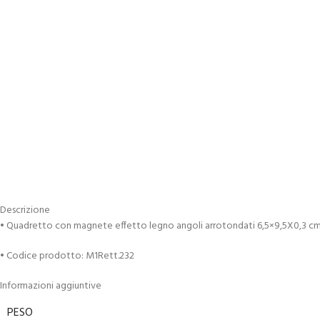
Descrizione
• Quadretto con magnete effetto legno angoli arrotondati 6,5×9,5X0,3 c
• Codice prodotto: M1Rett.232
Informazioni aggiuntive
PESO