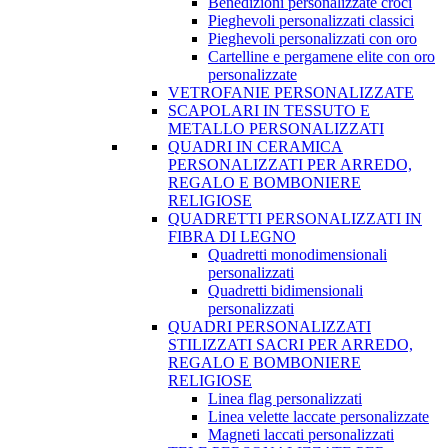
Benedizioni personalizzate croci
Pieghevoli personalizzati classici
Pieghevoli personalizzati con oro
Cartelline e pergamene elite con oro
personalizzate
VETROFANIE PERSONALIZZATE
SCAPOLARI IN TESSUTO E
METALLO PERSONALIZZATI
QUADRI IN CERAMICA
PERSONALIZZATI PER ARREDO,
REGALO E BOMBONIERE
RELIGIOSE
QUADRETTI PERSONALIZZATI IN
FIBRA DI LEGNO
Quadretti monodimensionali
personalizzati
Quadretti bidimensionali
personalizzati
QUADRI PERSONALIZZATI
STILIZZATI SACRI PER ARREDO,
REGALO E BOMBONIERE
RELIGIOSE
Linea flag personalizzati
Linea velette laccate personalizzate
Magneti laccati personalizzati