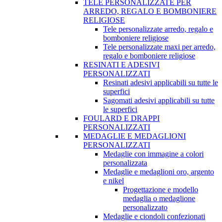
TELE PERSONALIZZATE PER
ARREDO, REGALO E BOMBONIERE
RELIGIOSE
Tele personalizzate arredo, regalo e
bomboniere religiose
Tele personalizzate maxi per arredo,
regalo e bomboniere religiose
RESINATI E ADESIVI
PERSONALIZZATI
Resinati adesivi applicabili su tutte le
superfici
Sagomati adesivi applicabili su tutte
le superfici
FOULARD E DRAPPI
PERSONALIZZATI
MEDAGLIE E MEDAGLIONI
PERSONALIZZATI
Medaglie con immagine a colori
personalizzata
Medaglie e medaglioni oro, argento
e nikel
Progettazione e modello
medaglia o medaglione
personalizzato
Medaglie e ciondoli confezionati