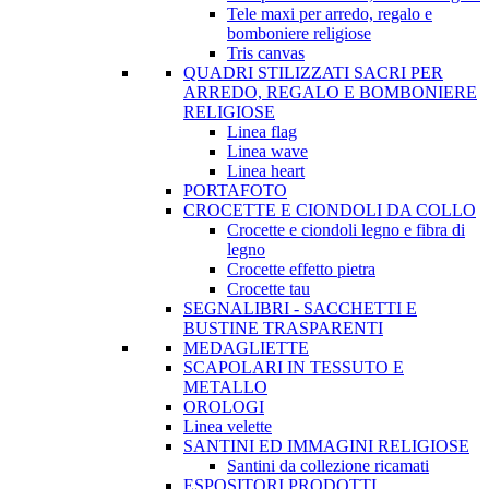
Tele maxi per arredo, regalo e
bomboniere religiose
Tris canvas
QUADRI STILIZZATI SACRI PER
ARREDO, REGALO E BOMBONIERE
RELIGIOSE
Linea flag
Linea wave
Linea heart
PORTAFOTO
CROCETTE E CIONDOLI DA COLLO
Crocette e ciondoli legno e fibra di
legno
Crocette effetto pietra
Crocette tau
SEGNALIBRI - SACCHETTI E
BUSTINE TRASPARENTI
MEDAGLIETTE
SCAPOLARI IN TESSUTO E
METALLO
OROLOGI
Linea velette
SANTINI ED IMMAGINI RELIGIOSE
Santini da collezione ricamati
ESPOSITORI PRODOTTI