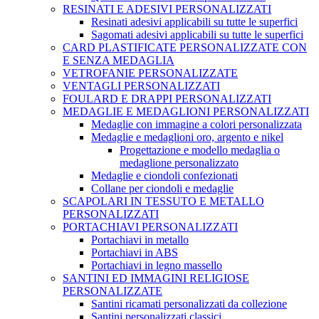
RESINATI E ADESIVI PERSONALIZZATI
Resinati adesivi applicabili su tutte le superfici
Sagomati adesivi applicabili su tutte le superfici
CARD PLASTIFICATE PERSONALIZZATE CON
E SENZA MEDAGLIA
VETROFANIE PERSONALIZZATE
VENTAGLI PERSONALIZZATI
FOULARD E DRAPPI PERSONALIZZATI
MEDAGLIE E MEDAGLIONI PERSONALIZZATI
Medaglie con immagine a colori personalizzata
Medaglie e medaglioni oro, argento e nikel
Progettazione e modello medaglia o
medaglione personalizzato
Medaglie e ciondoli confezionati
Collane per ciondoli e medaglie
SCAPOLARI IN TESSUTO E METALLO
PERSONALIZZATI
PORTACHIAVI PERSONALIZZATI
Portachiavi in metallo
Portachiavi in ABS
Portachiavi in legno massello
SANTINI ED IMMAGINI RELIGIOSE
PERSONALIZZATE
Santini ricamati personalizzati da collezione
Santini personalizzati classici