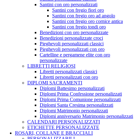
Santini con oro personalizzati
Santini con fregio fiori oro
Santini con fregio oro ad angolo
Santini con fregio oro cornice antica
Santini con fregio tondi oro
Benedizioni con oro personalizzate
Benedizioni personalizzate croci
Pieghevoli personalizzati classici
Pieghevoli personalizzati con oro
Cartelline e pergamene elite con oro
personalizzate
LIBRETTI RELIGIOSI
Libretti personalizzati classici
Libretti personalizzati con oro
DIPLOMI SACRAMENTI
Diplomi Battesimo personalizzati
Diplomi Prima Confessione personalizzati
Diplomi Prima Comunione personalizzati
Diplomi Santa Cresima personalizzati
Diplomi Matrimonio personalizzati
Diplomi anniversario Matrimonio personalizzati
CALENDARI PERSONALIZZATI
ETICHETTE PERSONALIZZATE
ROSARI, COLLANE E BRACCIALI
PERSONALIZZABILI