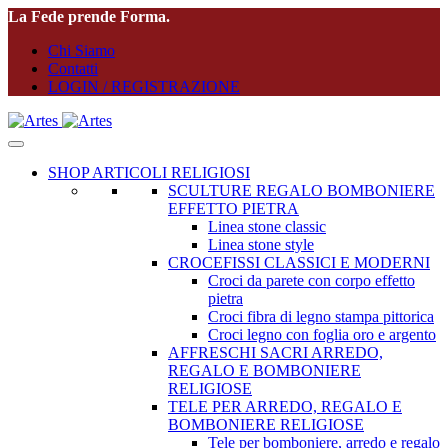
La Fede prende Forma.
Chi Siamo
Contatti
LOGIN / REGISTRAZIONE
SHOP ARTICOLI RELIGIOSI
SCULTURE REGALO BOMBONIERE
EFFETTO PIETRA
Linea stone classic
Linea stone style
CROCEFISSI CLASSICI E MODERNI
Croci da parete con corpo effetto
pietra
Croci fibra di legno stampa pittorica
Croci legno con foglia oro e argento
AFFRESCHI SACRI ARREDO,
REGALO E BOMBONIERE
RELIGIOSE
TELE PER ARREDO, REGALO E
BOMBONIERE RELIGIOSE
Tele per bomboniere, arredo e regalo