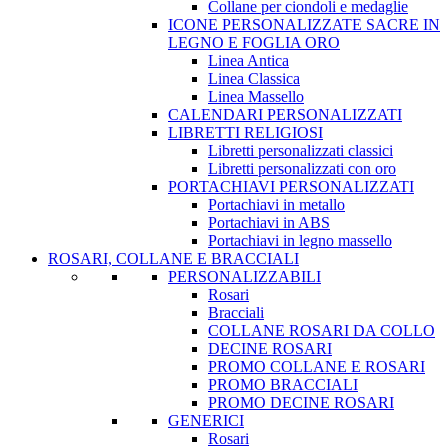
Collane per ciondoli e medaglie
ICONE PERSONALIZZATE SACRE IN
LEGNO E FOGLIA ORO
Linea Antica
Linea Classica
Linea Massello
CALENDARI PERSONALIZZATI
LIBRETTI RELIGIOSI
Libretti personalizzati classici
Libretti personalizzati con oro
PORTACHIAVI PERSONALIZZATI
Portachiavi in metallo
Portachiavi in ABS
Portachiavi in legno massello
ROSARI, COLLANE E BRACCIALI
PERSONALIZZABILI
Rosari
Bracciali
COLLANE ROSARI DA COLLO
DECINE ROSARI
PROMO COLLANE E ROSARI
PROMO BRACCIALI
PROMO DECINE ROSARI
GENERICI
Rosari