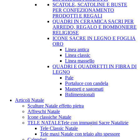
SCATOLE, SCATOLINE E BUSTE
PER CONFEZIONAMENTO
PRODOTTI E REGALI
QUADRI IN CERAMICA SACRI PER
ARREDO, REGALO E BOMBONIERE
RELIGIOSE
ICONE SACRE IN LEGNO E FOGLIA
ORO
Linea antica
Linea classic
Linea massello
QUADRI E QUADRETTI IN FIBRA DI
LEGNO
Pale
Portaluce con candela
Magneti e sagomati
Bidimensionali
Articoli Natale
Sculture Natale effetto pietra
Affreschi Natale
Icone classiche Natale
TELE NATALE
Tele con immagini Sacre Natalizie
Tele Classic Natale
Tele maxi Natale con telaio alto spessore
Calendari