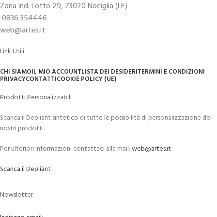
Zona ind. Lotto 29, 73020 Nociglia (LE)
0836 354446
web@artes.it
Link Utili
CHI SIAMO
IL MIO ACCOUNT
LISTA DEI DESIDERI
TERMINI E CONDIZIONI
PRIVACY
CONTATTI
COOKIE POLICY (UE)
Prodotti Personalizzabili
Scarica il Depliant sintetico di tutte le possibilità di personalizzazione dei
nostri prodotti.
Per ulteriori informazioni contattaci alla mail:
web@artes.it
Scarica il Depliant
Newsletter