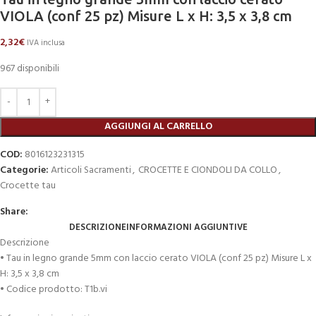
VIOLA (conf 25 pz) Misure L x H: 3,5 x 3,8 cm
2,32
€
IVA inclusa
967 disponibili
AGGIUNGI AL CARRELLO
COD:
8016123231315
Categorie:
Articoli Sacramenti
,
CROCETTE E CIONDOLI DA COLLO
,
Crocette tau
Share:
DESCRIZIONE
INFORMAZIONI AGGIUNTIVE
Descrizione
• Tau in legno grande 5mm con laccio cerato VIOLA (conf 25 pz) Misure L x
H: 3,5 x 3,8 cm
• Codice prodotto: T1b.vi