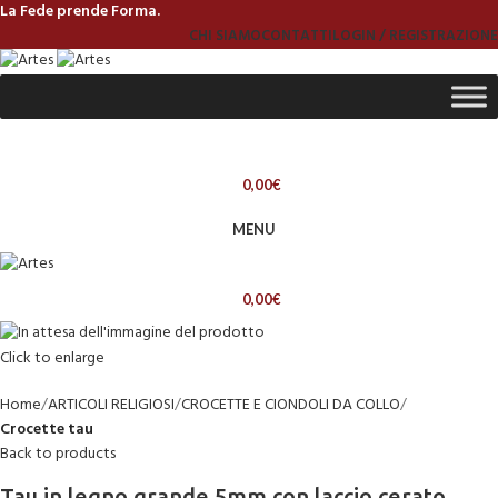
La Fede prende Forma.
CHI SIAMO
CONTATTI
LOGIN / REGISTRAZIONE
0,00
€
MENU
0,00
€
Click to enlarge
Home
ARTICOLI RELIGIOSI
CROCETTE E CIONDOLI DA COLLO
Crocette tau
Back to products
Tau in legno grande 5mm con laccio cerato