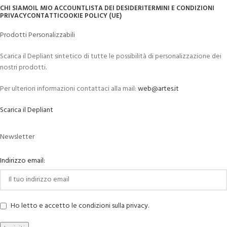
CHI SIAMO
IL MIO ACCOUNT
LISTA DEI DESIDERI
TERMINI E CONDIZIONI
PRIVACY
CONTATTI
COOKIE POLICY (UE)
Prodotti Personalizzabili
Scarica il Depliant sintetico di tutte le possibilità di personalizzazione dei
nostri prodotti.
Per ulteriori informazioni contattaci alla mail:
web@artes.it
Scarica il Depliant
Newsletter
Indirizzo email:
Ho letto e accetto le condizioni sulla privacy.