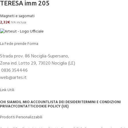
TERESA imm 205
Magneti e sagomati
2,32
€
IVA inclusa
La Fede prende Forma
Strada prov. 86 Nociglia-Supersano,
Zona ind. Lotto 29, 73020 Nociglia (LE)
0836 354446
web@artes.it
Link Utili
CHI SIAMO
IL MIO ACCOUNT
LISTA DEI DESIDERI
TERMINI E CONDIZIONI
PRIVACY
CONTATTI
COOKIE POLICY (UE)
Prodotti Personalizzabili