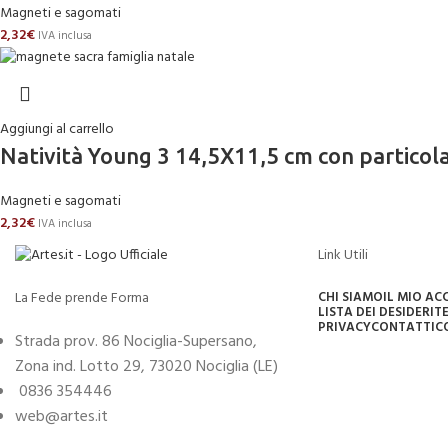
Magneti e sagomati
2,32
€
IVA inclusa
Aggiungi al carrello
Natività Young 3 14,5X11,5 cm con particol
Magneti e sagomati
2,32
€
IVA inclusa
Link Utili
La Fede prende Forma
CHI SIAMO
IL MIO A
LISTA DEI DESIDERI
TE
PRIVACY
CONTATTI
C
Strada prov. 86 Nociglia-Supersano,
Zona ind. Lotto 29, 73020 Nociglia (LE)
0836 354446
web@artes.it