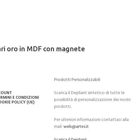
ari oro in MDF con magnete
Prodotti Personalizzabili
Scarica il Depliant sintetico di tutte le
CCOUNT
RMINI E CONDIZIONI
possibilità di personalizzazione dei nostri
OOKIE POLICY (UE)
prodotti.
Per ulteriori informazioni contattaci alla
mail:
web@artes.it
Scarica il Depliant