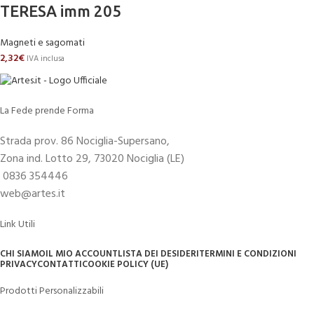
TERESA imm 205
Magneti e sagomati
2,32
€
IVA inclusa
La Fede prende Forma
Strada prov. 86 Nociglia-Supersano,
Zona ind. Lotto 29, 73020 Nociglia (LE)
0836 354446
web@artes.it
Link Utili
CHI SIAMO
IL MIO ACCOUNT
LISTA DEI DESIDERI
TERMINI E CONDIZIONI
PRIVACY
CONTATTI
COOKIE POLICY (UE)
Prodotti Personalizzabili