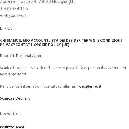
Zona ind. Lotto 29, 73020 Nociglia (LE)
0836 354446
web@artes.it
Link Utili
CHI SIAMO
IL MIO ACCOUNT
LISTA DEI DESIDERI
TERMINI E CONDIZIONI
PRIVACY
CONTATTI
COOKIE POLICY (UE)
Prodotti Personalizzabili
Scarica il Depliant sintetico di tutte le possibilità di personalizzazione dei
nostri prodotti.
Per ulteriori informazioni contattaci alla mail:
web@artes.it
Scarica il Depliant
Newsletter
Indirizzo email: