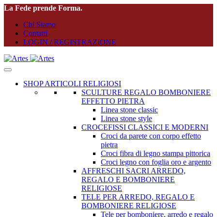
La Fede prende Forma.
Chi Siamo
Contatti
LOGIN / REGISTRAZIONE
SHOP ARTICOLI RELIGIOSI
SCULTURE REGALO BOMBONIERE
EFFETTO PIETRA
Linea stone classic
Linea stone style
CROCEFISSI CLASSICI E MODERNI
Croci da parete con corpo effetto
pietra
Croci fibra di legno stampa pittorica
Croci legno con foglia oro e argento
AFFRESCHI SACRI ARREDO,
REGALO E BOMBONIERE
RELIGIOSE
TELE PER ARREDO, REGALO E
BOMBONIERE RELIGIOSE
Tele per bomboniere, arredo e regalo