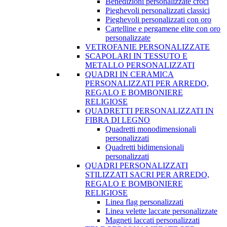
Benedizioni personalizzate croci
Pieghevoli personalizzati classici
Pieghevoli personalizzati con oro
Cartelline e pergamene elite con oro
personalizzate
VETROFANIE PERSONALIZZATE
SCAPOLARI IN TESSUTO E
METALLO PERSONALIZZATI
QUADRI IN CERAMICA
PERSONALIZZATI PER ARREDO,
REGALO E BOMBONIERE
RELIGIOSE
QUADRETTI PERSONALIZZATI IN
FIBRA DI LEGNO
Quadretti monodimensionali
personalizzati
Quadretti bidimensionali
personalizzati
QUADRI PERSONALIZZATI
STILIZZATI SACRI PER ARREDO,
REGALO E BOMBONIERE
RELIGIOSE
Linea flag personalizzati
Linea velette laccate personalizzate
Magneti laccati personalizzati