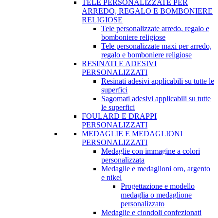
TELE PERSONALIZZATE PER
ARREDO, REGALO E BOMBONIERE
RELIGIOSE
Tele personalizzate arredo, regalo e
bomboniere religiose
Tele personalizzate maxi per arredo,
regalo e bomboniere religiose
RESINATI E ADESIVI
PERSONALIZZATI
Resinati adesivi applicabili su tutte le
superfici
Sagomati adesivi applicabili su tutte
le superfici
FOULARD E DRAPPI
PERSONALIZZATI
MEDAGLIE E MEDAGLIONI
PERSONALIZZATI
Medaglie con immagine a colori
personalizzata
Medaglie e medaglioni oro, argento
e nikel
Progettazione e modello
medaglia o medaglione
personalizzato
Medaglie e ciondoli confezionati