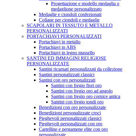
Progettazione e modello medaglia o
medaglione personalizzato
Medaglie e ciondoli confezionati
Collane per ciondoli e medaglie
SCAPOLARI IN TESSUTO E METALLO
PERSONALIZZATI
PORTACHIAVI PERSONALIZZATI
Portachiavi in metallo
Portachiavi in ABS
Portachiavi in legno massello
SANTINI ED IMMAGINI RELIGIOSE
PERSONALIZZATE
Santini ricamati personalizzati da collezione
Santini personalizzati classici
Santini con oro personalizzati
Santini con fregio fiori oro
Santini con fregio oro ad angolo
Santini con fregio oro cornice antica
Santini con fregio tondi oro
Benedizioni con oro personalizzate
Benedizioni personalizzate croci
Pieghevoli personalizzati classici
Pieghevoli personalizzati con oro
Cartelline e pergamene elite con oro
personalizzate