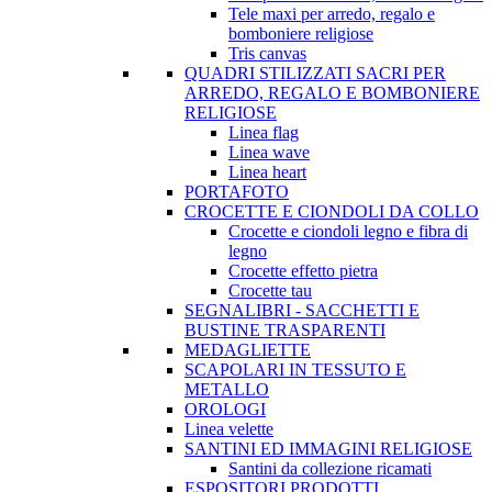
Tele maxi per arredo, regalo e
bomboniere religiose
Tris canvas
QUADRI STILIZZATI SACRI PER
ARREDO, REGALO E BOMBONIERE
RELIGIOSE
Linea flag
Linea wave
Linea heart
PORTAFOTO
CROCETTE E CIONDOLI DA COLLO
Crocette e ciondoli legno e fibra di
legno
Crocette effetto pietra
Crocette tau
SEGNALIBRI - SACCHETTI E
BUSTINE TRASPARENTI
MEDAGLIETTE
SCAPOLARI IN TESSUTO E
METALLO
OROLOGI
Linea velette
SANTINI ED IMMAGINI RELIGIOSE
Santini da collezione ricamati
ESPOSITORI PRODOTTI