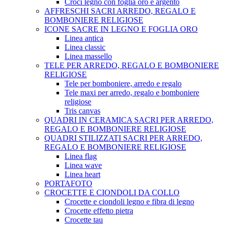
Croci legno con foglia oro e argento
AFFRESCHI SACRI ARREDO, REGALO E
BOMBONIERE RELIGIOSE
ICONE SACRE IN LEGNO E FOGLIA ORO
Linea antica
Linea classic
Linea massello
TELE PER ARREDO, REGALO E BOMBONIERE
RELIGIOSE
Tele per bomboniere, arredo e regalo
Tele maxi per arredo, regalo e bomboniere
religiose
Tris canvas
QUADRI IN CERAMICA SACRI PER ARREDO,
REGALO E BOMBONIERE RELIGIOSE
QUADRI STILIZZATI SACRI PER ARREDO,
REGALO E BOMBONIERE RELIGIOSE
Linea flag
Linea wave
Linea heart
PORTAFOTO
CROCETTE E CIONDOLI DA COLLO
Crocette e ciondoli legno e fibra di legno
Crocette effetto pietra
Crocette tau