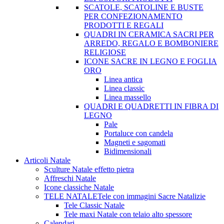
SCATOLE, SCATOLINE E BUSTE
PER CONFEZIONAMENTO
PRODOTTI E REGALI
QUADRI IN CERAMICA SACRI PER
ARREDO, REGALO E BOMBONIERE
RELIGIOSE
ICONE SACRE IN LEGNO E FOGLIA
ORO
Linea antica
Linea classic
Linea massello
QUADRI E QUADRETTI IN FIBRA DI
LEGNO
Pale
Portaluce con candela
Magneti e sagomati
Bidimensionali
Articoli Natale
Sculture Natale effetto pietra
Affreschi Natale
Icone classiche Natale
TELE NATALE
Tele con immagini Sacre Natalizie
Tele Classic Natale
Tele maxi Natale con telaio alto spessore
Calendari