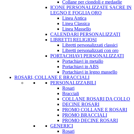
Collane per ciondoli e medaglie
ICONE PERSONALIZZATE SACRE IN
LEGNO E FOGLIA ORO
Linea Antica
Linea Classica
Linea Massello
CALENDARI PERSONALIZZATI
LIBRETTI RELIGIOSI
Libretti personalizzati classici
Libretti personalizzati con oro
PORTACHIAVI PERSONALIZZATI
Portachiavi in metallo
Portachiavi in ABS
Portachiavi in legno massello
ROSARI, COLLANE E BRACCIALI
PERSONALIZZABILI
Rosari
Bracciali
COLLANE ROSARI DA COLLO
DECINE ROSARI
PROMO COLLANE E ROSARI
PROMO BRACCIALI
PROMO DECINE ROSARI
GENERICI
Rosari