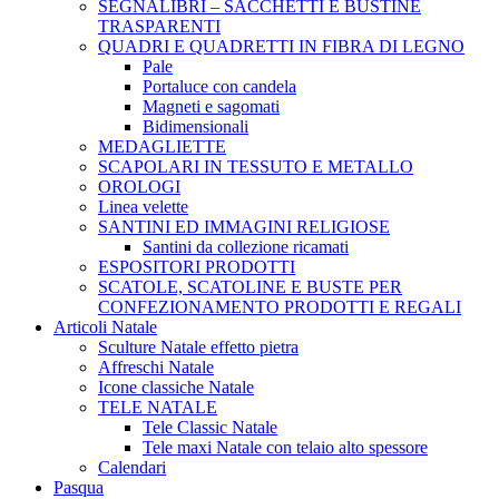
SEGNALIBRI – SACCHETTI E BUSTINE
TRASPARENTI
QUADRI E QUADRETTI IN FIBRA DI LEGNO
Pale
Portaluce con candela
Magneti e sagomati
Bidimensionali
MEDAGLIETTE
SCAPOLARI IN TESSUTO E METALLO
OROLOGI
Linea velette
SANTINI ED IMMAGINI RELIGIOSE
Santini da collezione ricamati
ESPOSITORI PRODOTTI
SCATOLE, SCATOLINE E BUSTE PER
CONFEZIONAMENTO PRODOTTI E REGALI
Articoli Natale
Sculture Natale effetto pietra
Affreschi Natale
Icone classiche Natale
TELE NATALE
Tele Classic Natale
Tele maxi Natale con telaio alto spessore
Calendari
Pasqua