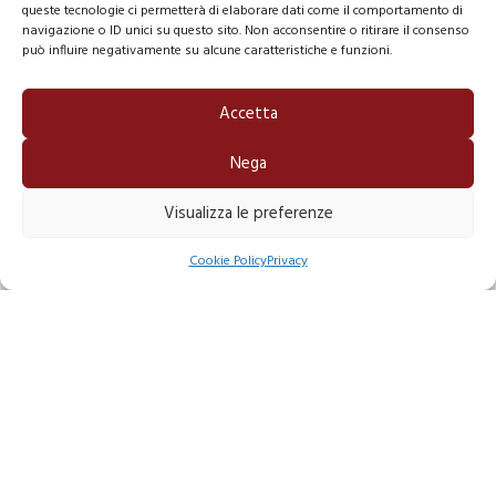
queste tecnologie ci permetterà di elaborare dati come il comportamento di
Cookie Policy (UE)
navigazione o ID unici su questo sito. Non acconsentire o ritirare il consenso
può influire negativamente su alcune caratteristiche e funzioni.
Accetta
Nega
Visualizza le preferenze
1
Contattaci
Prodotti Personalizzabili
Cookie Policy
Privacy
Scarica il Depliant sintetico di tutte le possibilità di personalizzazione dei
nostri prodotti.
Per ulteriori informazioni contattaci alla mail:
web@artes.it
Scarica il Depliant