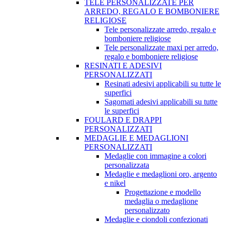
TELE PERSONALIZZATE PER
ARREDO, REGALO E BOMBONIERE
RELIGIOSE
Tele personalizzate arredo, regalo e
bomboniere religiose
Tele personalizzate maxi per arredo,
regalo e bomboniere religiose
RESINATI E ADESIVI
PERSONALIZZATI
Resinati adesivi applicabili su tutte le
superfici
Sagomati adesivi applicabili su tutte
le superfici
FOULARD E DRAPPI
PERSONALIZZATI
MEDAGLIE E MEDAGLIONI
PERSONALIZZATI
Medaglie con immagine a colori
personalizzata
Medaglie e medaglioni oro, argento
e nikel
Progettazione e modello
medaglia o medaglione
personalizzato
Medaglie e ciondoli confezionati