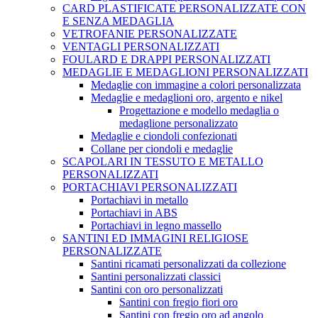
CARD PLASTIFICATE PERSONALIZZATE CON
E SENZA MEDAGLIA
VETROFANIE PERSONALIZZATE
VENTAGLI PERSONALIZZATI
FOULARD E DRAPPI PERSONALIZZATI
MEDAGLIE E MEDAGLIONI PERSONALIZZATI
Medaglie con immagine a colori personalizzata
Medaglie e medaglioni oro, argento e nikel
Progettazione e modello medaglia o
medaglione personalizzato
Medaglie e ciondoli confezionati
Collane per ciondoli e medaglie
SCAPOLARI IN TESSUTO E METALLO
PERSONALIZZATI
PORTACHIAVI PERSONALIZZATI
Portachiavi in metallo
Portachiavi in ABS
Portachiavi in legno massello
SANTINI ED IMMAGINI RELIGIOSE
PERSONALIZZATE
Santini ricamati personalizzati da collezione
Santini personalizzati classici
Santini con oro personalizzati
Santini con fregio fiori oro
Santini con fregio oro ad angolo