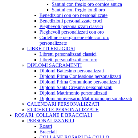
Santini con fregio oro cornice antica
Santini con fregio tondi oro
Benedizioni con oro personalizzate
Benedizioni personalizzate croci
Pieghevoli personalizzati classici
Pieghevoli personalizzati con oro
Cartelline e pergamene elite con oro
personalizzate
LIBRETTI RELIGIOSI
Libretti personalizzati classici
Libretti personalizzati con oro
DIPLOMI SACRAMENTI
Diplomi Battesimo personalizzati
Diplomi Prima Confessione personalizzati
Diplomi Prima Comunione personalizzati
Diplomi Santa Cresima personalizzati
Diplomi Matrimonio personalizzati
Diplomi anniversario Matrimonio personalizzati
CALENDARI PERSONALIZZATI
ETICHETTE PERSONALIZZATE
ROSARI, COLLANE E BRACCIALI
PERSONALIZZABILI
Rosari
Bracciali
COLLANE ROSARI DA COLLO