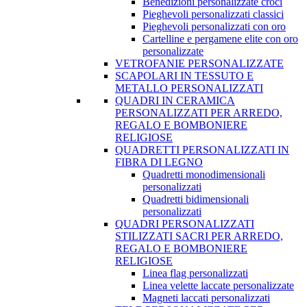
Benedizioni personalizzate croci
Pieghevoli personalizzati classici
Pieghevoli personalizzati con oro
Cartelline e pergamene elite con oro
personalizzate
VETROFANIE PERSONALIZZATE
SCAPOLARI IN TESSUTO E
METALLO PERSONALIZZATI
QUADRI IN CERAMICA
PERSONALIZZATI PER ARREDO,
REGALO E BOMBONIERE
RELIGIOSE
QUADRETTI PERSONALIZZATI IN
FIBRA DI LEGNO
Quadretti monodimensionali
personalizzati
Quadretti bidimensionali
personalizzati
QUADRI PERSONALIZZATI
STILIZZATI SACRI PER ARREDO,
REGALO E BOMBONIERE
RELIGIOSE
Linea flag personalizzati
Linea velette laccate personalizzate
Magneti laccati personalizzati