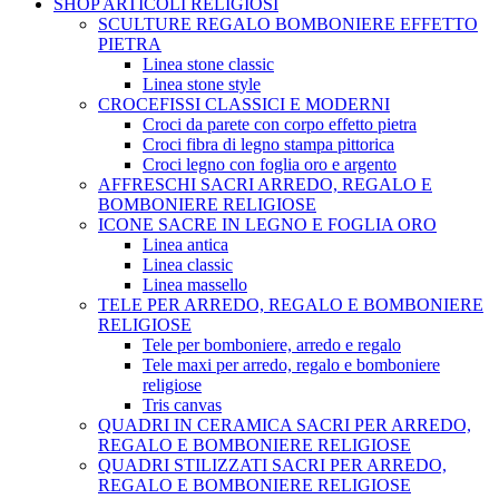
SHOP ARTICOLI RELIGIOSI
SCULTURE REGALO BOMBONIERE EFFETTO
PIETRA
Linea stone classic
Linea stone style
CROCEFISSI CLASSICI E MODERNI
Croci da parete con corpo effetto pietra
Croci fibra di legno stampa pittorica
Croci legno con foglia oro e argento
AFFRESCHI SACRI ARREDO, REGALO E
BOMBONIERE RELIGIOSE
ICONE SACRE IN LEGNO E FOGLIA ORO
Linea antica
Linea classic
Linea massello
TELE PER ARREDO, REGALO E BOMBONIERE
RELIGIOSE
Tele per bomboniere, arredo e regalo
Tele maxi per arredo, regalo e bomboniere
religiose
Tris canvas
QUADRI IN CERAMICA SACRI PER ARREDO,
REGALO E BOMBONIERE RELIGIOSE
QUADRI STILIZZATI SACRI PER ARREDO,
REGALO E BOMBONIERE RELIGIOSE