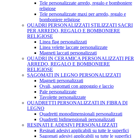
Tele personalizzate arredo, regalo e bomboniere
religiose
Tele personalizzate maxi per arredo, regalo e
bomboniere religiose
QUADRI PERSONALIZZATI STILIZZATI SACRI
PER ARREDO, REGALO E BOMBONIERE
RELIGIOSE
Linea flag personalizzati
Linea velette laccate personalizzate
Magneti laccati personalizzati
QUADRI IN CERAMICA PERSONALIZZATI PER
ARREDO, REGALO E BOMBONIERE
RELIGIOSE
SAGOMATI IN LEGNO PERSONALIZZATI
Magneti personalizzati
Ovali, sagomati con appoggio e laccio
Pale personalizzate
Tavolette personalizzate
QUADRETTI PERSONALIZZATI IN FIBRA DI
LEGNO
Quadretti monodimensionali personalizzati
Quadretti bidimensionali personalizzati
RESINATI E ADESIVI PERSONALIZZATI
Resinati adesivi applicabili su tutte le superfici
Sagomati adesivi applicabili su tutte le superfici