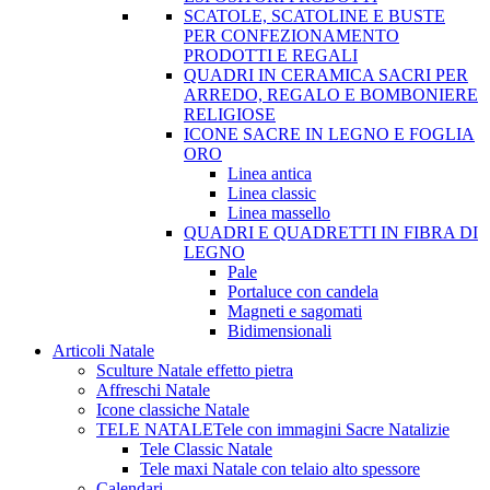
SCATOLE, SCATOLINE E BUSTE
PER CONFEZIONAMENTO
PRODOTTI E REGALI
QUADRI IN CERAMICA SACRI PER
ARREDO, REGALO E BOMBONIERE
RELIGIOSE
ICONE SACRE IN LEGNO E FOGLIA
ORO
Linea antica
Linea classic
Linea massello
QUADRI E QUADRETTI IN FIBRA DI
LEGNO
Pale
Portaluce con candela
Magneti e sagomati
Bidimensionali
Articoli Natale
Sculture Natale effetto pietra
Affreschi Natale
Icone classiche Natale
TELE NATALE
Tele con immagini Sacre Natalizie
Tele Classic Natale
Tele maxi Natale con telaio alto spessore
Calendari