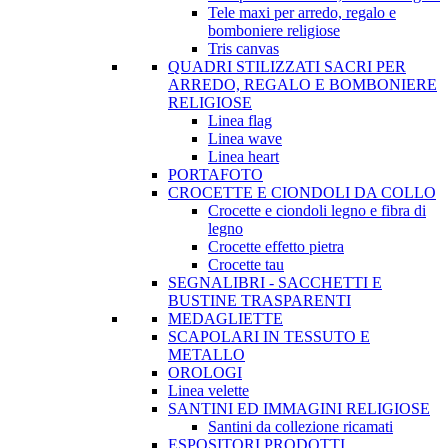
Tele maxi per arredo, regalo e
bomboniere religiose
Tris canvas
QUADRI STILIZZATI SACRI PER
ARREDO, REGALO E BOMBONIERE
RELIGIOSE
Linea flag
Linea wave
Linea heart
PORTAFOTO
CROCETTE E CIONDOLI DA COLLO
Crocette e ciondoli legno e fibra di
legno
Crocette effetto pietra
Crocette tau
SEGNALIBRI - SACCHETTI E
BUSTINE TRASPARENTI
MEDAGLIETTE
SCAPOLARI IN TESSUTO E
METALLO
OROLOGI
Linea velette
SANTINI ED IMMAGINI RELIGIOSE
Santini da collezione ricamati
ESPOSITORI PRODOTTI