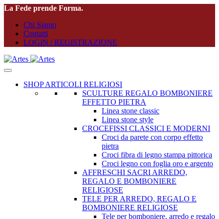
La Fede prende Forma.
Chi Siamo
Contatti
LOGIN / REGISTRAZIONE
SHOP ARTICOLI RELIGIOSI
SCULTURE REGALO BOMBONIERE
EFFETTO PIETRA
Linea stone classic
Linea stone style
CROCEFISSI CLASSICI E MODERNI
Croci da parete con corpo effetto
pietra
Croci fibra di legno stampa pittorica
Croci legno con foglia oro e argento
AFFRESCHI SACRI ARREDO,
REGALO E BOMBONIERE
RELIGIOSE
TELE PER ARREDO, REGALO E
BOMBONIERE RELIGIOSE
Tele per bomboniere, arredo e regalo