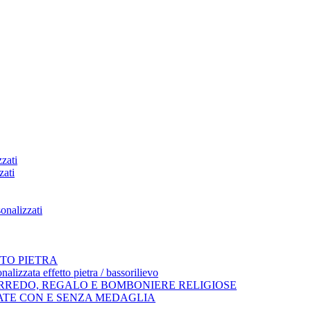
zati
zati
onalizzati
TO PIETRA
alizzata effetto pietra / bassorilievo
ARREDO, REGALO E BOMBONIERE RELIGIOSE
ATE CON E SENZA MEDAGLIA