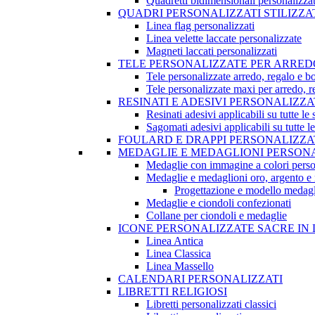
Quadretti bidimensionali personalizzat
QUADRI PERSONALIZZATI STILIZZA
Linea flag personalizzati
Linea velette laccate personalizzate
Magneti laccati personalizzati
TELE PERSONALIZZATE PER ARRED
Tele personalizzate arredo, regalo e b
Tele personalizzate maxi per arredo, 
RESINATI E ADESIVI PERSONALIZZA
Resinati adesivi applicabili su tutte le 
Sagomati adesivi applicabili su tutte le
FOULARD E DRAPPI PERSONALIZZA
MEDAGLIE E MEDAGLIONI PERSONA
Medaglie con immagine a colori perso
Medaglie e medaglioni oro, argento e 
Progettazione e modello medagl
Medaglie e ciondoli confezionati
Collane per ciondoli e medaglie
ICONE PERSONALIZZATE SACRE IN 
Linea Antica
Linea Classica
Linea Massello
CALENDARI PERSONALIZZATI
LIBRETTI RELIGIOSI
Libretti personalizzati classici