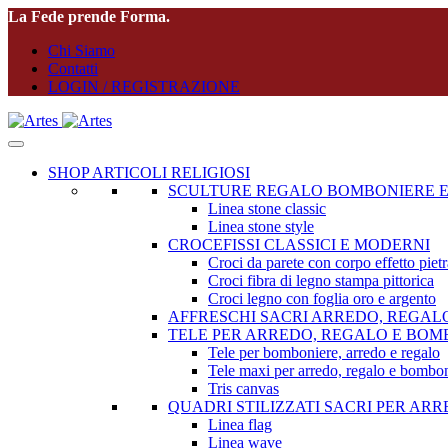
La Fede prende Forma.
Chi Siamo
Contatti
LOGIN / REGISTRAZIONE
SHOP ARTICOLI RELIGIOSI
SCULTURE REGALO BOMBONIERE E
Linea stone classic
Linea stone style
CROCEFISSI CLASSICI E MODERNI
Croci da parete con corpo effetto pietr
Croci fibra di legno stampa pittorica
Croci legno con foglia oro e argento
AFFRESCHI SACRI ARREDO, REGAL
TELE PER ARREDO, REGALO E BOM
Tele per bomboniere, arredo e regalo
Tele maxi per arredo, regalo e bombon
Tris canvas
QUADRI STILIZZATI SACRI PER AR
Linea flag
Linea wave