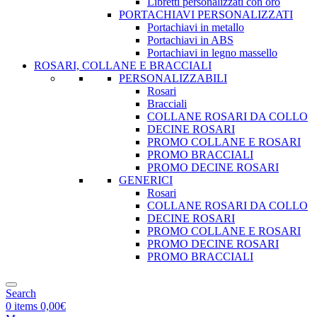
Libretti personalizzati con oro
PORTACHIAVI PERSONALIZZATI
Portachiavi in metallo
Portachiavi in ABS
Portachiavi in legno massello
ROSARI, COLLANE E BRACCIALI
PERSONALIZZABILI
Rosari
Bracciali
COLLANE ROSARI DA COLLO
DECINE ROSARI
PROMO COLLANE E ROSARI
PROMO BRACCIALI
PROMO DECINE ROSARI
GENERICI
Rosari
COLLANE ROSARI DA COLLO
DECINE ROSARI
PROMO COLLANE E ROSARI
PROMO DECINE ROSARI
PROMO BRACCIALI
Search
0
items
0,00
€