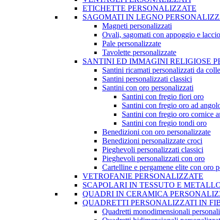
ETICHETTE PERSONALIZZATE
SAGOMATI IN LEGNO PERSONALIZZ
Magneti personalizzati
Ovali, sagomati con appoggio e lacci
Pale personalizzate
Tavolette personalizzate
SANTINI ED IMMAGINI RELIGIOSE 
Santini ricamati personalizzati da coll
Santini personalizzati classici
Santini con oro personalizzati
Santini con fregio fiori oro
Santini con fregio oro ad angol
Santini con fregio oro cornice a
Santini con fregio tondi oro
Benedizioni con oro personalizzate
Benedizioni personalizzate croci
Pieghevoli personalizzati classici
Pieghevoli personalizzati con oro
Cartelline e pergamene elite con oro p
VETROFANIE PERSONALIZZATE
SCAPOLARI IN TESSUTO E METALL
QUADRI IN CERAMICA PERSONALIZ
QUADRETTI PERSONALIZZATI IN FI
Quadretti monodimensionali personali