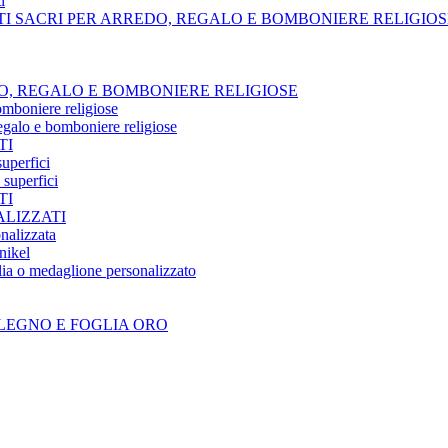
i
TI SACRI PER ARREDO, REGALO E BOMBONIERE RELIGIOS
O, REGALO E BOMBONIERE RELIGIOSE
omboniere religiose
regalo e bomboniere religiose
TI
superfici
 superfici
TI
LIZZATI
nalizzata
nikel
ia o medaglione personalizzato
LEGNO E FOGLIA ORO