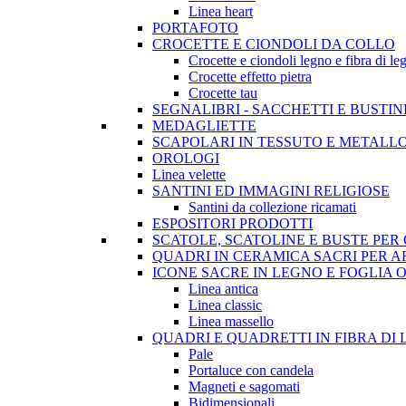
Linea heart
PORTAFOTO
CROCETTE E CIONDOLI DA COLLO
Crocette e ciondoli legno e fibra di le
Crocette effetto pietra
Crocette tau
SEGNALIBRI - SACCHETTI E BUSTI
MEDAGLIETTE
SCAPOLARI IN TESSUTO E METALL
OROLOGI
Linea velette
SANTINI ED IMMAGINI RELIGIOSE
Santini da collezione ricamati
ESPOSITORI PRODOTTI
SCATOLE, SCATOLINE E BUSTE PE
QUADRI IN CERAMICA SACRI PER 
ICONE SACRE IN LEGNO E FOGLIA 
Linea antica
Linea classic
Linea massello
QUADRI E QUADRETTI IN FIBRA DI
Pale
Portaluce con candela
Magneti e sagomati
Bidimensionali