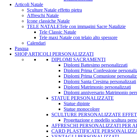
Articoli Natale
Sculture Natale effetto pietra
Affreschi Natale
Icone classiche Natale
TELE NATALE
Tele con immagini Sacre Natalizie
Tele Classic Natale
Tele maxi Natale con telaio alto spessore
Calendari
Pasqua
SHOP ARTICOLI PERSONALIZZATI
DIPLOMI SACRAMENTI
Diplomi Battesimo personalizzati
Diplomi Prima Confessione personaliz
Diplomi Prima Comunione personaliz
Diplomi Santa Cresima personalizzati
Diplomi Matrimonio personalizzati
Diplomi anniversario Matrimonio pers
STATUE PERSONALIZZATE
Statue dipinte
Statue monocolore
SCULTURE PERSONALIZZATE EFFET
Progettazione e modello scultura person
AFFRESCHI PERSONALIZZATI PER 
CARD PLASTIFICATE PERSONALIZZ
VENTAGLI PERSONALIZZATI