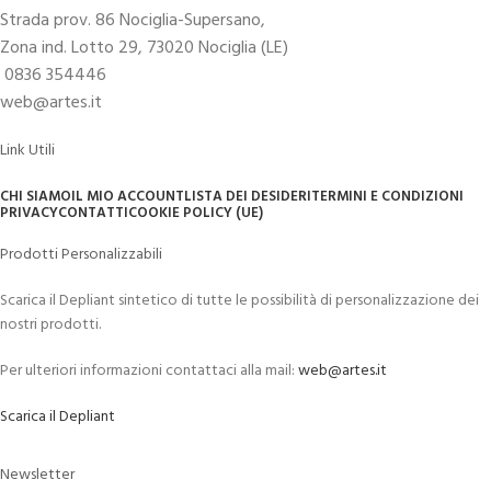
Strada prov. 86 Nociglia-Supersano,
Zona ind. Lotto 29, 73020 Nociglia (LE)
0836 354446
web@artes.it
Link Utili
CHI SIAMO
IL MIO ACCOUNT
LISTA DEI DESIDERI
TERMINI E CONDIZIONI
PRIVACY
CONTATTI
COOKIE POLICY (UE)
Prodotti Personalizzabili
Scarica il Depliant sintetico di tutte le possibilità di personalizzazione dei
nostri prodotti.
Per ulteriori informazioni contattaci alla mail:
web@artes.it
Scarica il Depliant
Newsletter