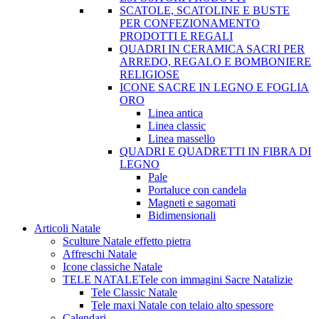
SCATOLE, SCATOLINE E BUSTE
PER CONFEZIONAMENTO
PRODOTTI E REGALI
QUADRI IN CERAMICA SACRI PER
ARREDO, REGALO E BOMBONIERE
RELIGIOSE
ICONE SACRE IN LEGNO E FOGLIA
ORO
Linea antica
Linea classic
Linea massello
QUADRI E QUADRETTI IN FIBRA DI
LEGNO
Pale
Portaluce con candela
Magneti e sagomati
Bidimensionali
Articoli Natale
Sculture Natale effetto pietra
Affreschi Natale
Icone classiche Natale
TELE NATALE
Tele con immagini Sacre Natalizie
Tele Classic Natale
Tele maxi Natale con telaio alto spessore
Calendari