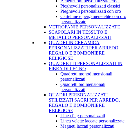
Benedizioni personalizzate croci
Pieghevoli personalizzati classici
Pieghevoli personalizzati con oro
Cartelline e pergamene elite con oro
personalizzate
VETROFANIE PERSONALIZZATE
SCAPOLARI IN TESSUTO E
METALLO PERSONALIZZATI
QUADRI IN CERAMICA
PERSONALIZZATI PER ARREDO,
REGALO E BOMBONIERE
RELIGIOSE
QUADRETTI PERSONALIZZATI IN
FIBRA DI LEGNO
Quadretti monodimensionali
personalizzati
Quadretti bidimensionali
personalizzati
QUADRI PERSONALIZZATI
STILIZZATI SACRI PER ARREDO,
REGALO E BOMBONIERE
RELIGIOSE
Linea flag personalizzati
Linea velette laccate personalizzate
Magneti laccati personalizzati