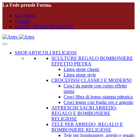
La Fede prende Forma.
Chi Siamo
Contatti
LOGIN / REGISTRAZIONE
SHOP ARTICOLI RELIGIOSI
SCULTURE REGALO BOMBONIERE
EFFETTO PIETRA
Linea stone classic
Linea stone style
CROCEFISSI CLASSICI E MODERNI
Croci da parete con corpo effetto
pietra
Croci fibra di legno stampa pittorica
Croci legno con foglia oro e argento
AFFRESCHI SACRI ARREDO,
REGALO E BOMBONIERE
RELIGIOSE
TELE PER ARREDO, REGALO E
BOMBONIERE RELIGIOSE
Tele per bomboniere, arredo e regalo