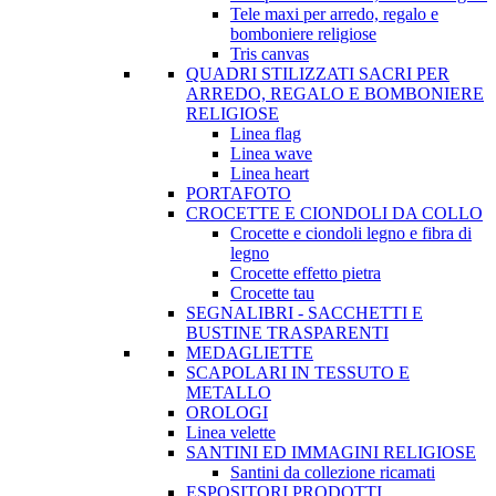
Tele maxi per arredo, regalo e
bomboniere religiose
Tris canvas
QUADRI STILIZZATI SACRI PER
ARREDO, REGALO E BOMBONIERE
RELIGIOSE
Linea flag
Linea wave
Linea heart
PORTAFOTO
CROCETTE E CIONDOLI DA COLLO
Crocette e ciondoli legno e fibra di
legno
Crocette effetto pietra
Crocette tau
SEGNALIBRI - SACCHETTI E
BUSTINE TRASPARENTI
MEDAGLIETTE
SCAPOLARI IN TESSUTO E
METALLO
OROLOGI
Linea velette
SANTINI ED IMMAGINI RELIGIOSE
Santini da collezione ricamati
ESPOSITORI PRODOTTI