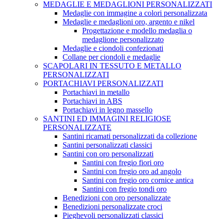
MEDAGLIE E MEDAGLIONI PERSONALIZZATI
Medaglie con immagine a colori personalizzata
Medaglie e medaglioni oro, argento e nikel
Progettazione e modello medaglia o
medaglione personalizzato
Medaglie e ciondoli confezionati
Collane per ciondoli e medaglie
SCAPOLARI IN TESSUTO E METALLO
PERSONALIZZATI
PORTACHIAVI PERSONALIZZATI
Portachiavi in metallo
Portachiavi in ABS
Portachiavi in legno massello
SANTINI ED IMMAGINI RELIGIOSE
PERSONALIZZATE
Santini ricamati personalizzati da collezione
Santini personalizzati classici
Santini con oro personalizzati
Santini con fregio fiori oro
Santini con fregio oro ad angolo
Santini con fregio oro cornice antica
Santini con fregio tondi oro
Benedizioni con oro personalizzate
Benedizioni personalizzate croci
Pieghevoli personalizzati classici