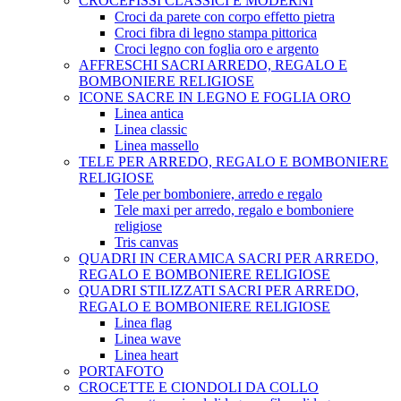
CROCEFISSI CLASSICI E MODERNI
Croci da parete con corpo effetto pietra
Croci fibra di legno stampa pittorica
Croci legno con foglia oro e argento
AFFRESCHI SACRI ARREDO, REGALO E
BOMBONIERE RELIGIOSE
ICONE SACRE IN LEGNO E FOGLIA ORO
Linea antica
Linea classic
Linea massello
TELE PER ARREDO, REGALO E BOMBONIERE
RELIGIOSE
Tele per bomboniere, arredo e regalo
Tele maxi per arredo, regalo e bomboniere
religiose
Tris canvas
QUADRI IN CERAMICA SACRI PER ARREDO,
REGALO E BOMBONIERE RELIGIOSE
QUADRI STILIZZATI SACRI PER ARREDO,
REGALO E BOMBONIERE RELIGIOSE
Linea flag
Linea wave
Linea heart
PORTAFOTO
CROCETTE E CIONDOLI DA COLLO