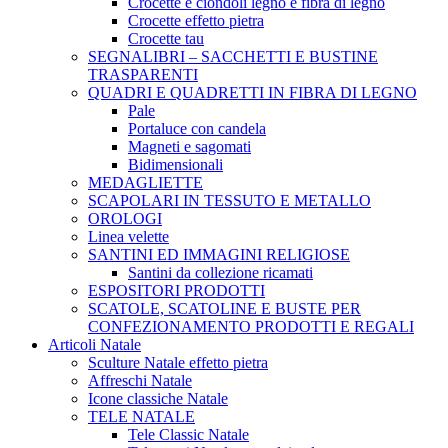
Crocette e ciondoli legno e fibra di legno
Crocette effetto pietra
Crocette tau
SEGNALIBRI – SACCHETTI E BUSTINE
TRASPARENTI
QUADRI E QUADRETTI IN FIBRA DI LEGNO
Pale
Portaluce con candela
Magneti e sagomati
Bidimensionali
MEDAGLIETTE
SCAPOLARI IN TESSUTO E METALLO
OROLOGI
Linea velette
SANTINI ED IMMAGINI RELIGIOSE
Santini da collezione ricamati
ESPOSITORI PRODOTTI
SCATOLE, SCATOLINE E BUSTE PER
CONFEZIONAMENTO PRODOTTI E REGALI
Articoli Natale
Sculture Natale effetto pietra
Affreschi Natale
Icone classiche Natale
TELE NATALE
Tele Classic Natale