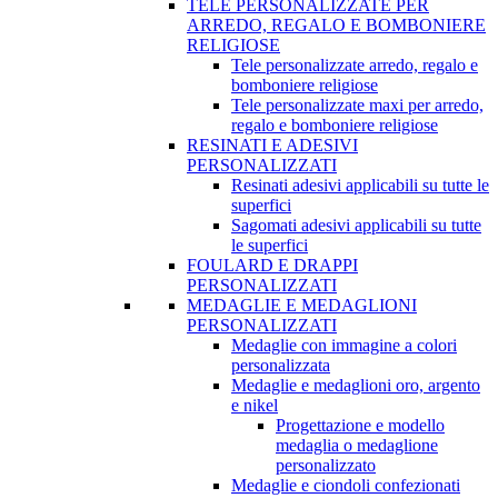
TELE PERSONALIZZATE PER
ARREDO, REGALO E BOMBONIERE
RELIGIOSE
Tele personalizzate arredo, regalo e
bomboniere religiose
Tele personalizzate maxi per arredo,
regalo e bomboniere religiose
RESINATI E ADESIVI
PERSONALIZZATI
Resinati adesivi applicabili su tutte le
superfici
Sagomati adesivi applicabili su tutte
le superfici
FOULARD E DRAPPI
PERSONALIZZATI
MEDAGLIE E MEDAGLIONI
PERSONALIZZATI
Medaglie con immagine a colori
personalizzata
Medaglie e medaglioni oro, argento
e nikel
Progettazione e modello
medaglia o medaglione
personalizzato
Medaglie e ciondoli confezionati